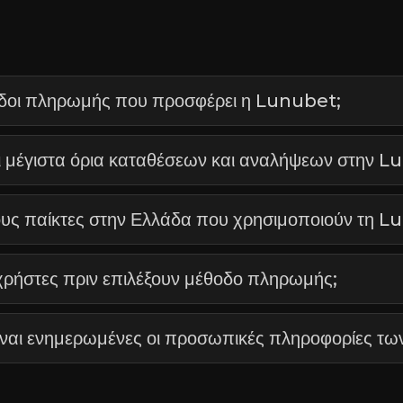
έθοδοι πληρωμής που προσφέρει η Lunubet;
ου προσφέρει η Lunubet περιλαμβάνουν MuchBetter, Skrill κ
 όπως Bitcoin, Ethereum, Litecoin.
και μέγιστα όρια καταθέσεων και αναλήψεων στην 
αι αναλήψεων είναι 20 ευρώ, ενώ τα μέγιστα είναι 5,000 ευρώ 
 τους παίκτες στην Ελλάδα που χρησιμοποιούν τη 
ρες και ασφαλείς συναλλαγές, πολλαπλές επιλογές πληρωμής
ελάχιστα όρια κατάθεσης και ανάληψης.
ι χρήστες πριν επιλέξουν μέθοδο πληρωμής;
τις χρεώσεις και τους χρόνους επεξεργασίας για κάθε μέθοδο πρ
α είναι ενημερωμένες οι προσωπικές πληροφορίες 
ληροφορίες είναι σημαντικές για να αποφευχθούν καθυστερήσε