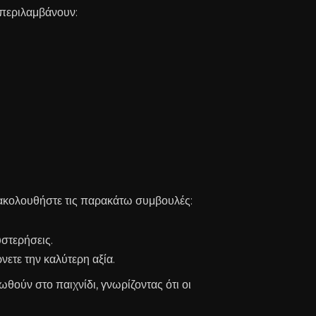
 περιλαμβάνουν:
 ακολουθήστε τις παρακάτω συμβουλές:
στερήσεις.
νετε την καλύτερη αξία.
θούν στο παιχνίδι, γνωρίζοντας ότι οι