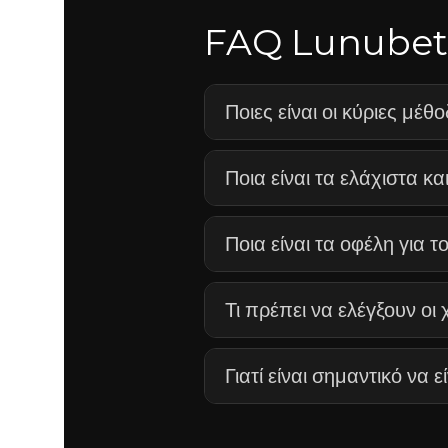
FAQ Lunubet
Ποιες είναι οι κύριες μ
Οι κύριες μέθοδοι πληρωμής π
MiFinity, και κρυπτονομίσματα
Ποια είναι τα ελάχιστα 
Τα ελάχιστα όρια καταθέσεων κ
Ποια είναι τα οφέλη για
Τα οφέλη περιλαμβάνουν γρήγο
κρυπτονομισμάτων, και χαμηλά 
Τι πρέπει να ελέγξουν ο
Οι χρήστες πρέπει να ελέγξουν 
Γιατί είναι σημαντικό ν
Οι ενημερωμένες προσωπικές π