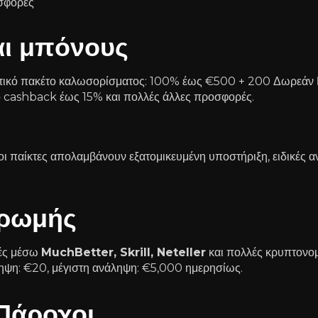
οσφορές
ι μπόνους
ικό πακέτο καλωσορίσματος: 100% έως €500 + 200 Δωρεάν Π
ο cashback έως 15% και πολλές άλλες προσφορές.
ι παίκτες απολαμβάνουν εξατομικευμένη υποστήριξη, ειδικές αν
ηρωμής
ές μέσω
MuchBetter, Skrill, Neteller
και πολλές κρυπτονομ
ηψη: €20, μέγιστη ανάληψη: €5,000 ημερησίως.
 Πάροχοι