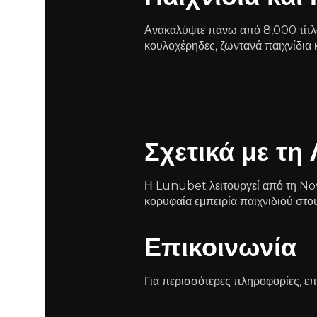
Ανακαλύψτε πάνω από 8,000 τίτλ
κουλοχέρηδες, ζωντανά παιχνίδια κ
Σχετικά με τη
Η Lunubet λειτουργεί από τη Nov
κορυφαία εμπειρία παιχνιδιού στου
Επικοινωνία
Για περισσότερες πληροφορίες, επ