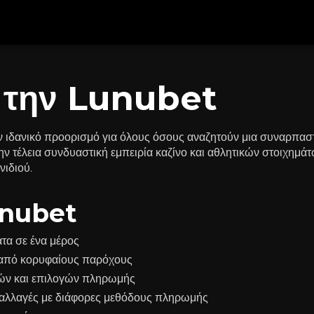
ε την Lunubet
ιδανικό προορισμό για όλους όσους αναζητούν μια συναρπαστικ
 τέλεια συνδυαστική εμπειρία καζίνο και αθλητικών στοιχημά
νιδιού.
unubet
ατα σε ένα μέρος
 από κορυφαίους παρόχους
ν και επιλογών πληρωμής
ναλλαγές με διάφορες μεθόδους πληρωμής